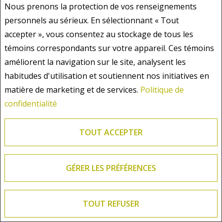
Gaston et Micheline
Nous prenons la protection de vos renseignements
Repentigny
personnels au sérieux. En sélectionnant « Tout
accepter », vous consentez au stockage de tous les
………
témoins correspondants sur votre appareil. Ces témoins
28 mai 2019
améliorent la navigation sur le site, analysent les
Annie est une agente immobilière à l'écoute de
habitudes d'utilisation et soutiennent nos initiatives en
nos besoins, elle est attentionnée et elle nous
donne l'heure juste. Son service est impeccable
matière de marketing et de services.
Politique de
et professionnel. De plus, elle donne de très
confidentialité
bons conseils et sait défendre les intérêts de
ses clients. Un atout appréciable est le service-
TOUT ACCEPTER
conseil de "home staging" qui a grandement
aidé à la vente de ma maison. Finalement, elle a
su s'entourer de professionnels de qualité, qui
lorsque requis, peuvent faire les travaux requis
GÉRER LES PRÉFÉRENCES
ou vous donnez le service de qualité que vous
recherchez.
TOUT REFUSER
Merci pour tout... ton service, ton écoute, tes
conseils et aussi les supers cadeaux... C'est