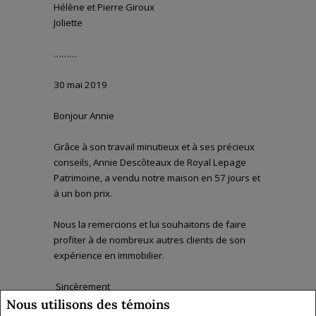
Hélène et Pierre Giroux
Joliette
………
30 mai 2019
Bonjour Annie
Grâce à son travail minutieux et à ses précieux
conseils, Annie Descôteaux de Royal Lepage
Patrimoine, a vendu notre maison en 57 jours et
à un bon prix.
Nous la remercions et lui souhaitons de faire
profiter à de nombreux autres clients de son
expérience en immobilier.
Sincèrement
Nous utilisons des témoins