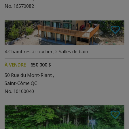
No. 16570082
Voir les détails
4
Chambres à coucher
,
2
Salles de bain
À VENDRE
650 000 $
50 Rue du Mont-Riant ,
Saint-Côme QC
No. 10100040
Voir les détails