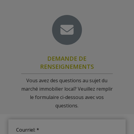
une évaluation du marché sans obligation.
enverrai ensuite les inscriptions pertinentes par
courriel, dès qu'elles seront mises sur le marché.
DEMANDE DE
RENSEIGNEMENTS
Vous avez des questions au sujet du
marché immobilier local? Veuillez remplir
le formulaire ci-dessous avec vos
questions.
Courriel: *