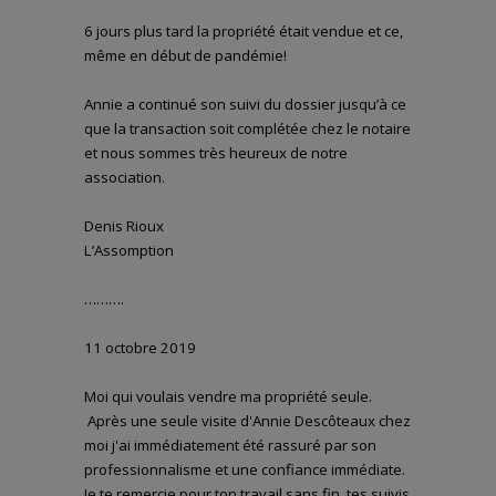
6 jours plus tard la propriété était vendue et ce,
même en début de pandémie!
Annie a continué son suivi du dossier jusqu’à ce
que la transaction soit complétée chez le notaire
et nous sommes très heureux de notre
association.
Denis Rioux
L’Assomption
……….
11 octobre 2019
Moi qui voulais vendre ma propriété seule.
Après une seule visite d'Annie Descôteaux chez
moi j'ai immédiatement été rassuré par son
professionnalisme et une confiance immédiate.
Je te remercie pour ton travail sans fin, tes suivis