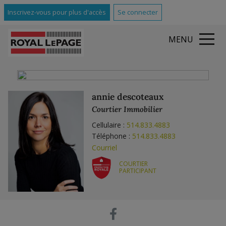
Inscrivez-vous pour plus d'accès
Se connecter
MENU
annie descoteaux
Courtier Immobilier
Cellulaire :
514.833.4883
Téléphone :
514.833.4883
Courriel
COURTIER
PARTICIPANT