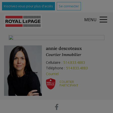
Inscrivez-vous pour plus d'accès
Se connecter
MENU
annie descoteaux
Courtier Immobilier
Cellulaire :
514.833.4883
Téléphone :
514.833.4883
Courriel
COURTIER
PARTICIPANT