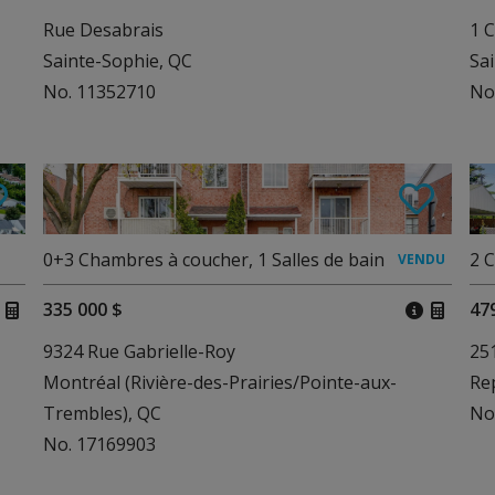
Rue Desabrais
1 C
Sainte-Sophie, QC
Sa
No. 11352710
No
0+3
Chambres à coucher
,
1
Salles de bain
2
C
335 000 $
47
9324 Rue Gabrielle-Roy
251
Montréal (Rivière-des-Prairies/Pointe-aux-
Re
Trembles), QC
No
No. 17169903