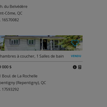
h. du Belvédère
int-Côme, QC
. 16570082
hambres à coucher
,
1
Salles de bain
9 000 $
 Boul. de La Rochelle
pentigny (Repentigny), QC
. 17593292