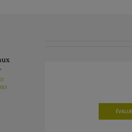
aux
r
83
883
ÉVALU