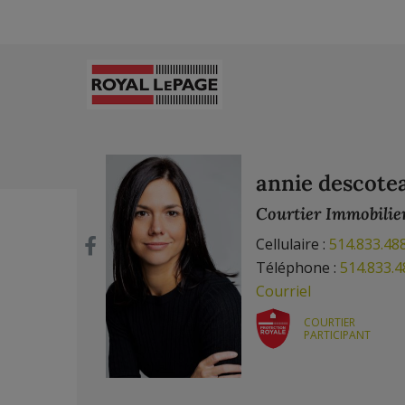
annie descote
Courtier Immobilie
Cellulaire :
514.833.48
Téléphone :
514.833.4
Courriel
COURTIER
PARTICIPANT