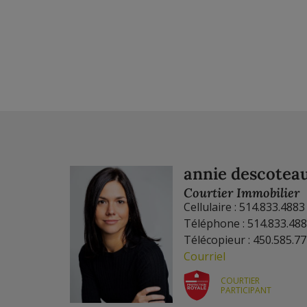
annie descotea
Courtier Immobilier
Cellulaire : 514.833.4883
Téléphone : 514.833.48
Télécopieur : 450.585.7
Courriel
COURTIER
PARTICIPANT