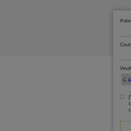
Prén
Courr
Veuil
J
c
c