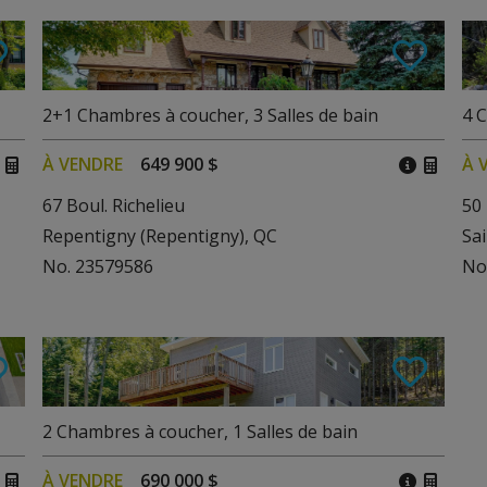
2+1
Chambres à coucher
,
3
Salles de bain
4
C
À VENDRE
649 900 $
À 
67 Boul. Richelieu
50
Repentigny (Repentigny), QC
Sa
No. 23579586
No
2
Chambres à coucher
,
1
Salles de bain
À VENDRE
690 000 $