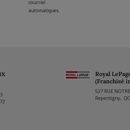
courriel
automatiques.
ux
Royal LePag
(Franchisé 
527 RUE NOTR
83
Repentigny, QC
772