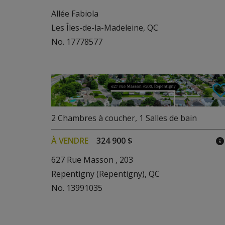
Allée Fabiola
Les Îles-de-la-Madeleine, QC
No. 17778577
2
Chambres à coucher
,
1
Salles de bain
À VENDRE
324 900 $
627 Rue Masson , 203
Repentigny (Repentigny), QC
No. 13991035