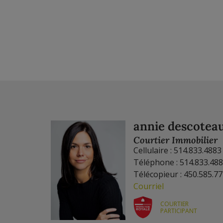
annie descotea
Courtier Immobilier
Cellulaire : 514.833.4883
Téléphone : 514.833.48
Télécopieur : 450.585.7
Courriel
COURTIER
PARTICIPANT