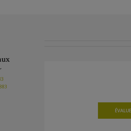
aux
r
83
883
ÉVALU