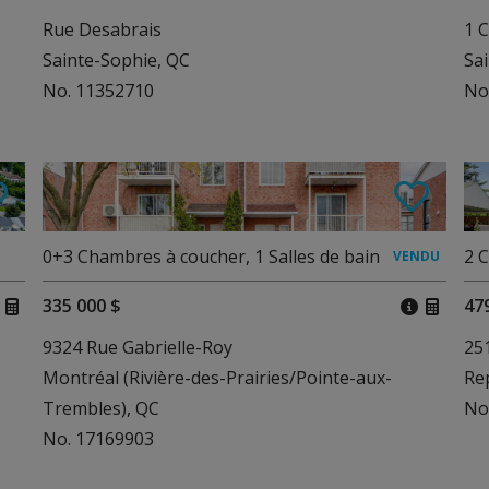
Rue Desabrais
1 C
Sainte-Sophie, QC
Sa
No. 11352710
No
0+3
Chambres à coucher
,
1
Salles de bain
2
C
335 000 $
47
9324 Rue Gabrielle-Roy
251
Montréal (Rivière-des-Prairies/Pointe-aux-
Re
Trembles), QC
No
No. 17169903