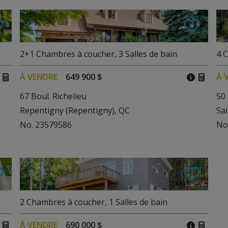
2+1
Chambres à coucher
,
3
Salles de bain
4
C
À VENDRE
649 900 $
À 
67 Boul. Richelieu
50
Repentigny (Repentigny), QC
Sa
No. 23579586
No
2
Chambres à coucher
,
1
Salles de bain
À VENDRE
690 000 $