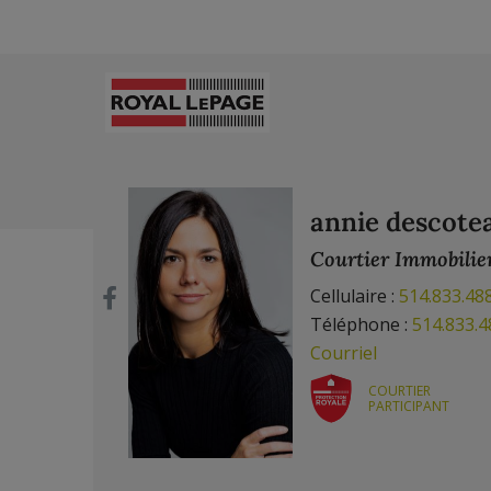
annie descote
Courtier Immobilie
Cellulaire :
514.833.48
Téléphone :
514.833.4
Courriel
COURTIER
PARTICIPANT