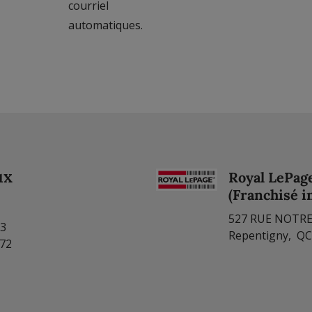
courriel
automatiques.
ux
Royal LePag
(Franchisé 
527 RUE NOTR
83
Repentigny, QC
772