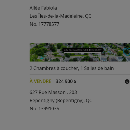
Allée Fabiola
Les Îles-de-la-Madeleine, QC
No. 17778577
2
Chambres à coucher
,
1
Salles de bain
À VENDRE
324 900 $
627 Rue Masson , 203
Repentigny (Repentigny), QC
No. 13991035