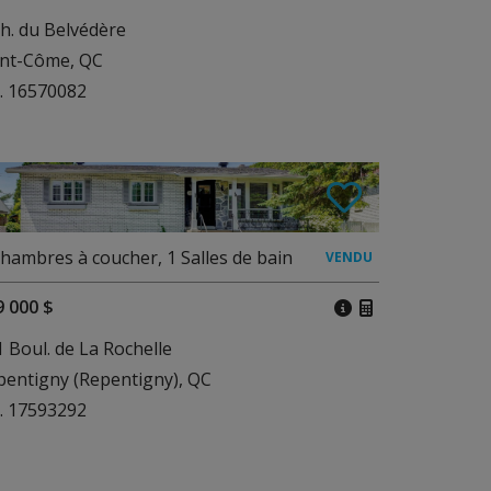
h. du Belvédère
int-Côme, QC
. 16570082
hambres à coucher
,
1
Salles de bain
9 000 $
 Boul. de La Rochelle
pentigny (Repentigny), QC
. 17593292