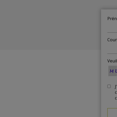
Prén
Courr
Veuil
J
c
c