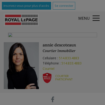
Inscrivez-vous pour plus d'accès
Se connecter
MENU
annie descoteaux
Courtier Immobilier
Cellulaire :
514.833.4883
Téléphone :
514.833.4883
Courriel
COURTIER
PARTICIPANT