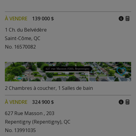
À VENDRE
139 000 $
1 Ch. du Belvédère
Saint-Côme, QC
No. 16570082
2
Chambres à coucher
,
1
Salles de bain
À VENDRE
324 900 $
627 Rue Masson , 203
Repentigny (Repentigny), QC
No. 13991035