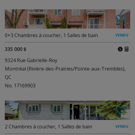
0+3
Chambres à coucher
,
1
Salles de bain
335 000 $
9324 Rue Gabrielle-Roy
Montréal (Rivière-des-Prairies/Pointe-aux-Trembles),
QC
No. 17169903
2
Chambres à coucher
,
1
Salles de bain