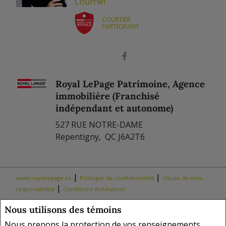
Courriel
COURTIER
PARTICIPANT
Royal LePage Patrimoine, Agence
immobilière (Franchisé
indépendant et autonome)
527 RUE NOTRE-DAME
Repentigny, QC J6A2T6
|
|
www.royallepage.ca
Politique de confidentialité
Clause de non-
|
responsabilité
Conditions d'utilisation
Nous utilisons des témoins
Tous les renseignements affichés sont jugés fiables; leur exactitude
n'est toutefois pas garantie et doit être vérifiée de façon
Nous prenons la protection de vos renseignements